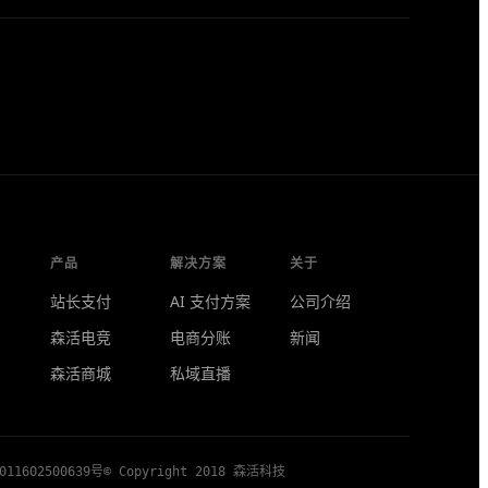
产品
解决方案
关于
站长支付
AI 支付方案
公司介绍
森活电竞
电商分账
新闻
森活商城
私域直播
11602500639号
© Copyright 2018 森活科技