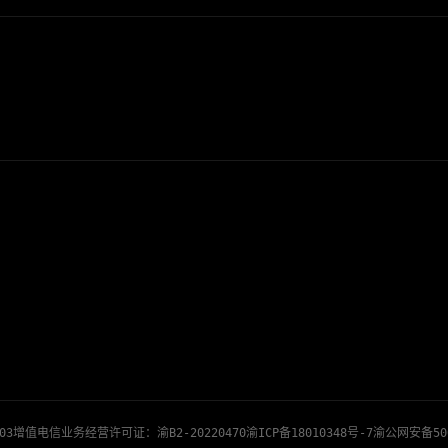
03
增值电信业务经营许可证：渝B2-20220470
渝ICP备18010348号-7
渝公网安备500